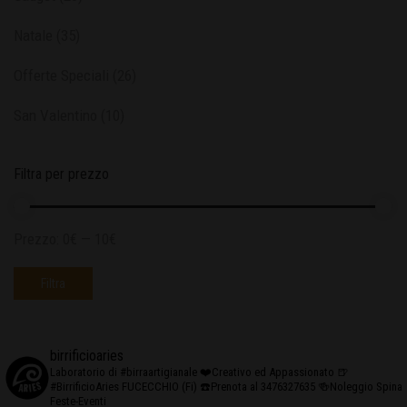
Natale
(35)
Offerte Speciali
(26)
San Valentino
(10)
Filtra per prezzo
Prezzo:
0€
—
10€
Filtra
birrificioaries
Laboratorio di #birraartigianale
❤️Creativo ed Appassionato
🍺
#BirrificioAries FUCECCHIO (Fi)
☎️Prenota al 3476327635
🍻Noleggio Spina
Feste-Eventi