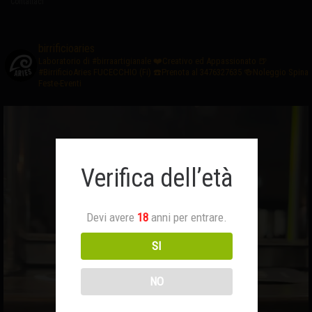
Contattaci
birrificioaries
Laboratorio di #birraartigianale
❤️Creativo ed Appassionato
🍺
#BirrificioAries FUCECCHIO (Fi)
☎️Prenota al 3476327635
🍻Noleggio Spina
Feste-Eventi
Verifica dell’età
Devi avere
18
anni per entrare.
SI
NO