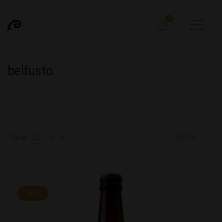
0
belfusto
Sort by
Show
12
15
30
20%