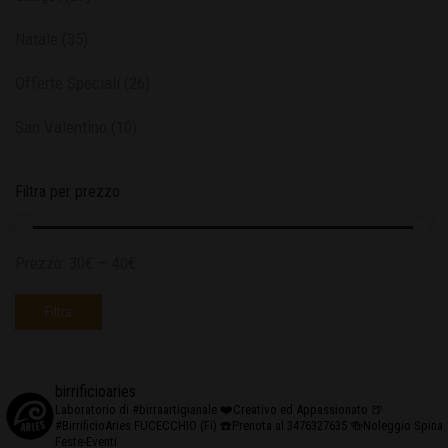
Natale
(35)
Offerte Speciali
(26)
San Valentino
(10)
Filtra per prezzo
Prezzo:
30€
—
40€
Filtra
birrificioaries
Laboratorio di #birraartigianale
❤️Creativo ed Appassionato
🍺
#BirrificioAries FUCECCHIO (Fi)
☎️Prenota al 3476327635
🍻Noleggio Spina
Feste-Eventi