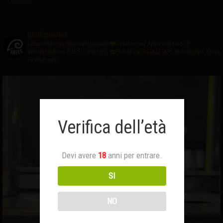
Contattaci
birrificioaries
Laboratorio di #birraartigianale
❤️Creativo ed Appassionato
🍺
#BirrificioAries FUCECCHIO (Fi)
☎️Prenota al 3476327635
🍻Noleggio Spina
Feste-Eventi
Verifica dell’età
Devi avere
18
anni per entrare.
SI
NO