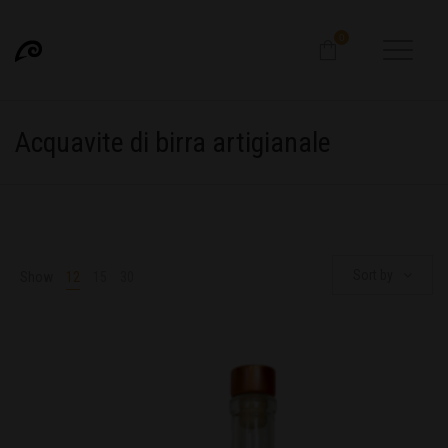
0
Acquavite di birra artigianale
Sort by
Show
12
15
30