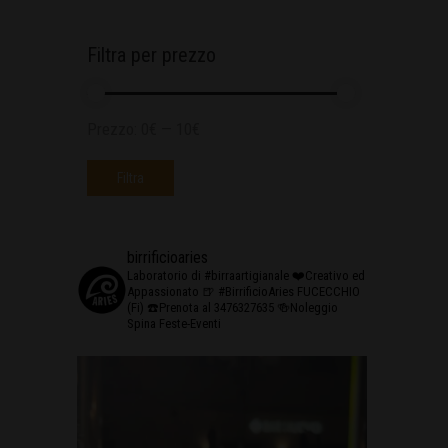
Filtra per prezzo
Prezzo:
0€
—
10€
Filtra
birrificioaries
Laboratorio di #birraartigianale
❤️Creativo ed
Appassionato
🍺 #BirrificioAries FUCECCHIO
(Fi)
☎️Prenota al 3476327635
🍻Noleggio
Spina Feste-Eventi