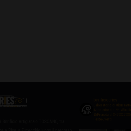
birrificioaries
Laboratorio di #birraart
Appassionato
🍺 #Birrif
☎️Prenota al 3476327635
Feste-Eventi
 Birrificio Artigianale TOSCANO, tra
ze e Pisa, a Fucecchio lungo il percorso