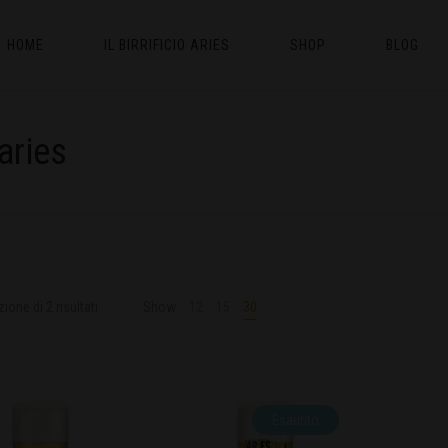
HOME
IL BIRRIFICIO ARIES
SHOP
BLOG
aries
ione di 2 risultati
Show
12
15
30
Esaurito