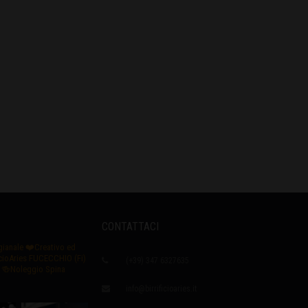
CONTATTACI
igianale
❤️Creativo ed
icioAries FUCECCHIO (Fi)
(+39) 347 6327635
🍻Noleggio Spina
info@birrificioaries.it