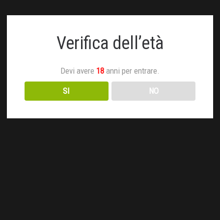
Verifica dell’età
Devi avere
18
anni per entrare.
SI
NO