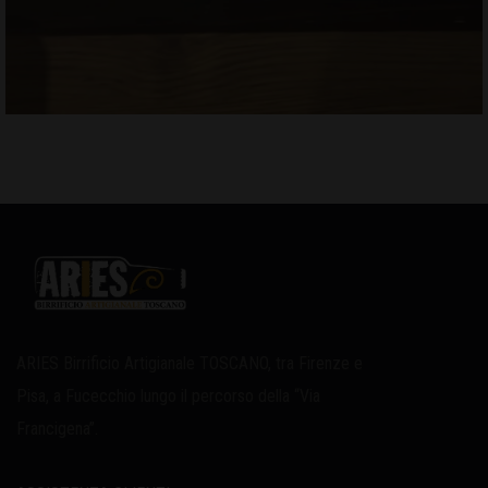
ARIES Birrificio Artigianale TOSCANO, tra Firenze e
Pisa, a Fucecchio lungo il percorso della “Via
Francigena”.