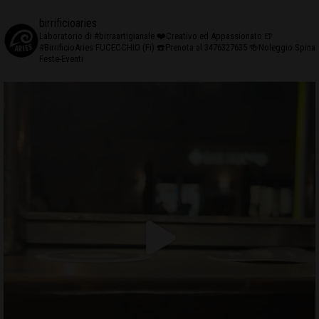
birrificioaries
Laboratorio di #birraartigianale
❤️Creativo ed Appassionato
🍺
#BirrificioAries FUCECCHIO (Fi)
☎️Prenota al 3476327635
🍻Noleggio Spina
Feste-Eventi