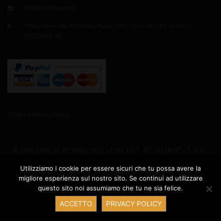
info@birrificioaries.it
Produzione e Vendita diretta: Piazza della Chiesa 2A | SAN PIERINO |
FUCECCHIO (FI)
| Cookie & Privacy Policy |
© 2018 CREATED BY ARIES SRLS | P.IVA E C.F. 06783510487 | C.SOC.:
EURO8.000,00 I.V. | REA 655979 | SEDE LEGALE: VIA GIUSTI 2
Utilizziamo i cookie per essere sicuri che tu possa avere la
migliore esperienza sul nostro sito. Se continui ad utilizzare
PRODUZIONE: PIAZZA DELLA CHIESA 2A - SAN PIERINO 50054
questo sito noi assumiamo che tu ne sia felice.
Contatta ARIES
FUCECCHIO (FI) ITALY | PH +39 347.6327635 |
ACCETTO
PRIVACY POLICY
INFO@BIRRIFICIOARIES.IT