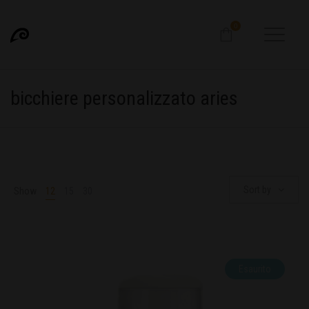
0
bicchiere personalizzato aries
Sort by
Show
12
15
30
Esaurito