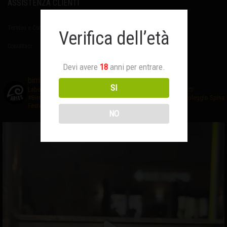
ASSISTENZA CLIENTI
Termini e Condizioni
Verifica dell’età
Contattaci
Devi avere
18
anni per entrare.
birrificioaries
SI
Laboratorio di #birraartigianale
❤️Creativo ed Appassionato
🍺
#BirrificioAries FUCECCHIO (Fi)
☎️Prenota al 3476327635
🍻Noleggio Spina
Feste-Eventi
NO