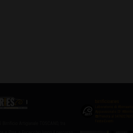
birrificioaries
Laboratorio di #birraart
Appassionato
🍺 #Birrif
☎️Prenota al 3476327635
Feste-Eventi
 Birrificio Artigianale TOSCANO, tra
ze e Pisa, a Fucecchio lungo il percorso