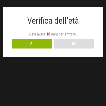
Verifica dell’età
Devi avere
18
anni per entrare.
SI
NO