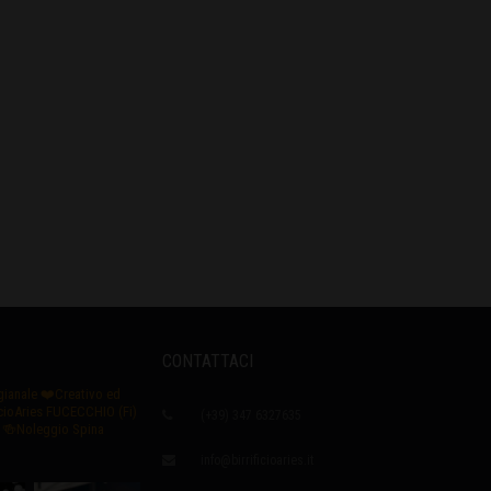
CONTATTACI
igianale
❤️Creativo ed
icioAries FUCECCHIO (Fi)
(+39) 347 6327635
🍻Noleggio Spina
info@birrificioaries.it