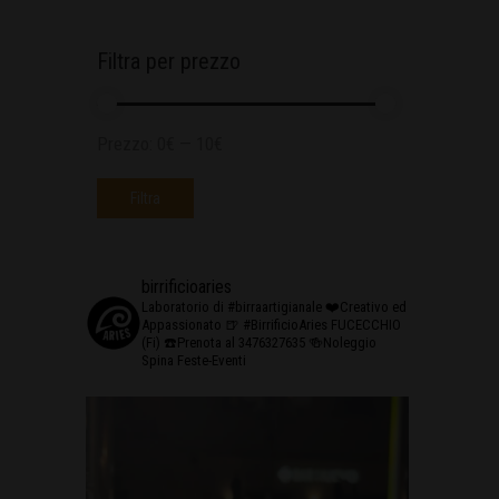
Filtra per prezzo
Prezzo:
0€
—
10€
Filtra
birrificioaries
Laboratorio di #birraartigianale
❤️Creativo ed
Appassionato
🍺 #BirrificioAries FUCECCHIO
(Fi)
☎️Prenota al 3476327635
🍻Noleggio
Spina Feste-Eventi