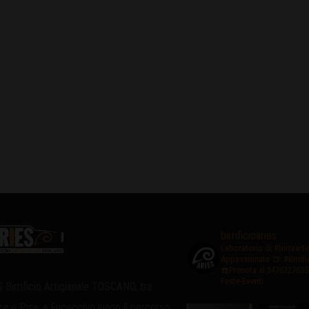
birrificioaries
Laboratorio di #birraart
Appassionato
🍺 #Birrif
☎️Prenota al 3476327635
Feste-Eventi
 Birrificio Artigianale TOSCANO, tra
ze e Pisa, a Fucecchio lungo il percorso