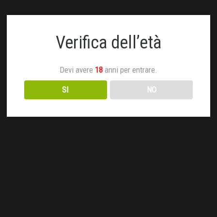
Verifica dell’età
Devi avere
18
anni per entrare.
SI
NO