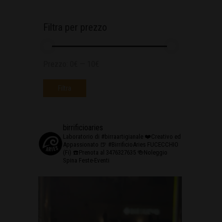
Filtra per prezzo
Prezzo:
0€
—
10€
Filtra
birrificioaries
Laboratorio di #birraartigianale
❤️Creativo ed
Appassionato
🍺 #BirrificioAries FUCECCHIO
(Fi)
☎️Prenota al 3476327635
🍻Noleggio
Spina Feste-Eventi