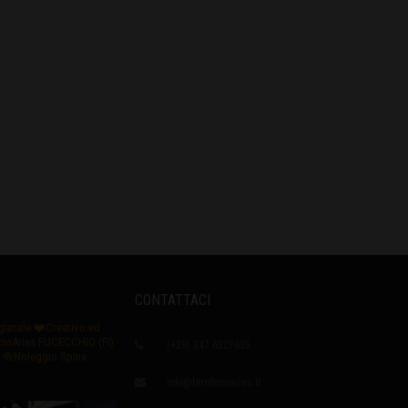
CONTATTACI
igianale
❤️Creativo ed
icioAries FUCECCHIO (Fi)
(+39) 347 6327635
🍻Noleggio Spina
info@birrificioaries.it