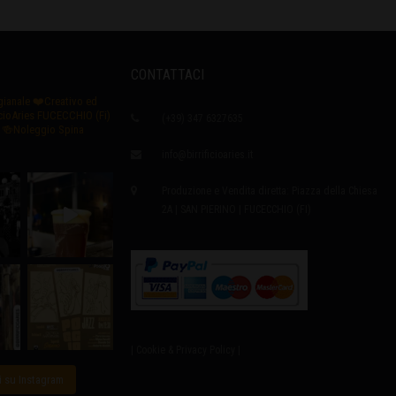
CONTATTACI
igianale
❤️Creativo ed
icioAries FUCECCHIO (Fi)
(+39) 347 6327635
🍻Noleggio Spina
info@birrificioaries.it
Produzione e Vendita diretta: Piazza della Chiesa
2A | SAN PIERINO | FUCECCHIO (FI)
| Cookie & Privacy Policy |
i su Instagram