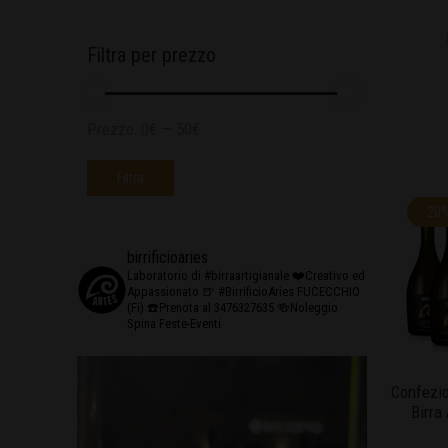
Filtra per prezzo
Prezzo:
0€
—
50€
Filtra
20
birrificioaries
Laboratorio di #birraartigianale
❤️Creativo ed
Appassionato
🍺 #BirrificioAries FUCECCHIO
(Fi)
☎️Prenota al 3476327635
🍻Noleggio
Spina Feste-Eventi
Confezio
Birra