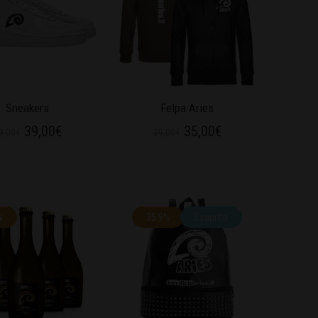
Sneakers
Felpa Aries
39,00
€
35,00
€
9,00
€
39,00
€
%
35.9%
Esaurito