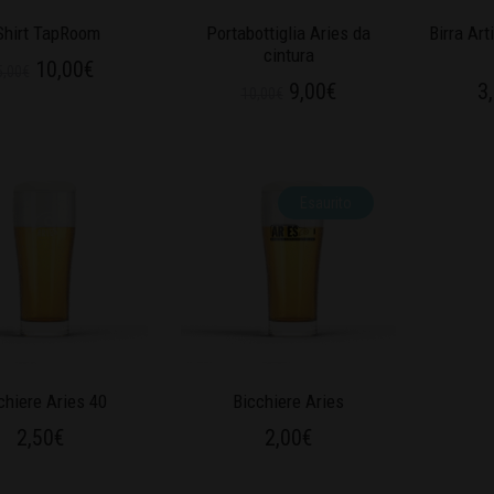
Shirt TapRoom
Portabottiglia Aries da
Birra Art
cintura
10,00
€
5,00
€
9,00
€
3
10,00
€
Esaurito
chiere Aries 40
Bicchiere Aries
2,50
€
2,00
€