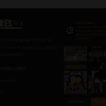
birrificioaries
Laboratorio di #birraart
Appassionato
🍺 #Birrif
☎️Prenota al 3476327635
Feste-Eventi
 Birrificio Artigianale TOSCANO, tra
ze e Pisa, a Fucecchio lungo il percorso
 “Via Francigena”.
STENZA CLIENTI
i e Condizioni
aci
Carica altro…
Segu