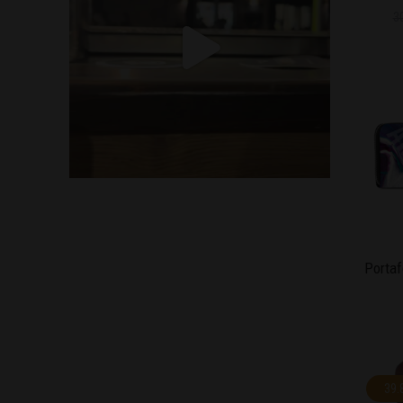
3
Portaf
39.