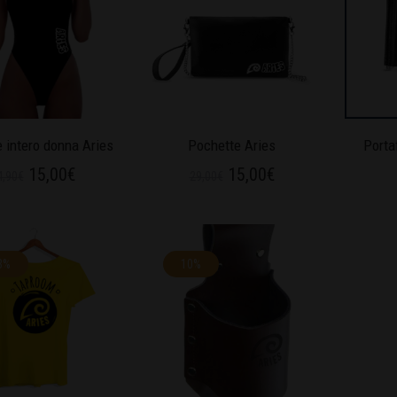
 intero donna Aries
Pochette Aries
Porta
15,00
€
15,00
€
4,90
€
29,00
€
3%
10%