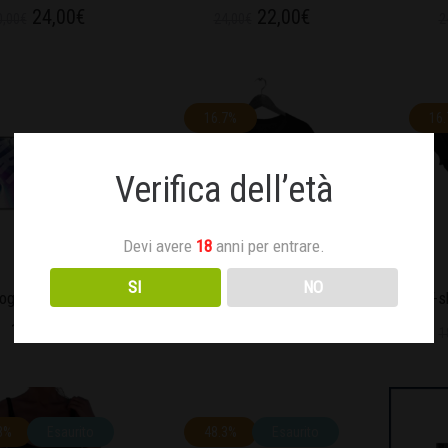
24,00
€
22,00
€
0,00
€
24,00
€
2
16.7%
16
Verifica dell’età
Devi avere
18
anni per entrare.
SI
NO
oglio Donna Aries
T-shirt donna Aries
T-s
15,00
€
15,00
€
18,00
€
1
8%
Esaurito
48.3%
Esaurito