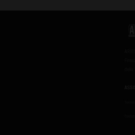
ARIES
Firen
della
ASSI
Termin
Contatt