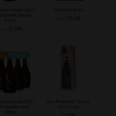
ne 6 bottiglie 33cl *
Zaino Rock Aries
Artigianale ambrata
25,00
€
39,00
€
#Tĕrra
27,00
€
0,00
€
3%
Esaurito
ne 6 bottiglie 33cl *
Birra Artigianale 75cl con
 Artigianale sweet
sacca di juta
#Aëra
17,00
€