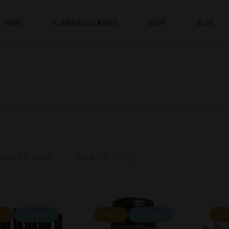
HOME
IL BIRRIFICIO ARIES
SHOP
BLOG
ione di 26 risultati
Show
12
15
30
%
Esaurito
4.9%
Esaurito
20