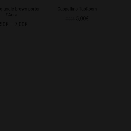
igianale brown porter
Cappellino TapRoom
#Aera
5,00
€
7,00
€
,50
€
–
7,00
€