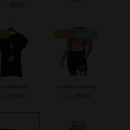
22,00
€
4,00
€
.7%
37.5%
Esaurito
hirt uomo Aries
Costume uomo Aries
15,00
€
15,00
€
8,00
€
24,00
€