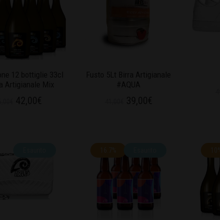
ne 12 bottiglie 33cl
Fusto 5Lt Birra Artigianale
ra Artigianale Mix
#AQUA
4
42,00
€
39,00
€
6,00
€
41,00
€
Esaurito
16.7%
Esaurito
10