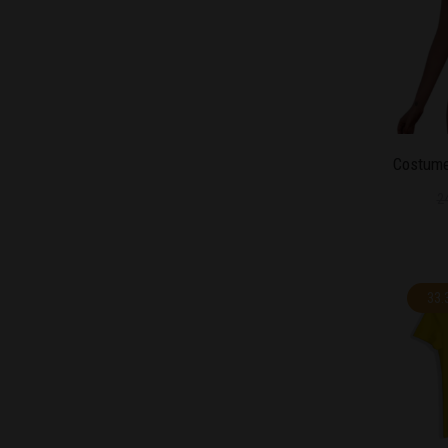
Costume
2
33.