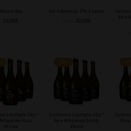
Maison Bag
Box 6 American IPA #Jupiter
Confezio
Birra 
34,00
€
30,00
€
36,00
€
3
%
8.3%
8.
ne 6 bottiglie 33cl *
Confezione 6 bottiglie 33cl *
Confezio
 Artigianale rossa
Birra Artigianale bionda
Birra
#Focus
#Aqua