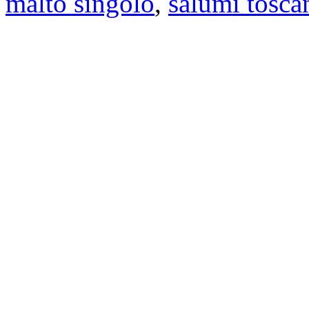
malto singolo
,
salumi tosca